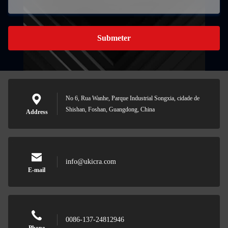
Submeter
No 6, Rua Wanhe, Parque Industrial Songxia, cidade de
Shishan, Foshan, Guangdong, China
Address
info@ukicra.com
E-mail
0086-137-24812946