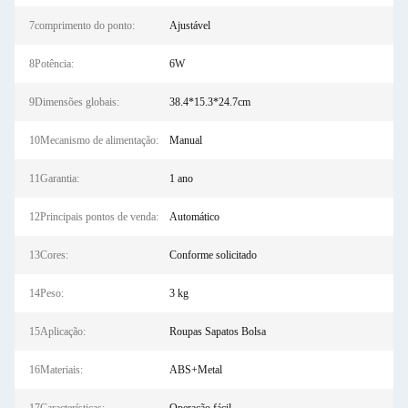
7comprimento do ponto:
Ajustável
8Potência:
6W
9Dimensões globais:
38.4*15.3*24.7cm
10Mecanismo de alimentação:
Manual
11Garantia:
1 ano
12Principais pontos de venda:
Automático
13Cores:
Conforme solicitado
14Peso:
3 kg
15Aplicação:
Roupas Sapatos Bolsa
16Materiais:
ABS+Metal