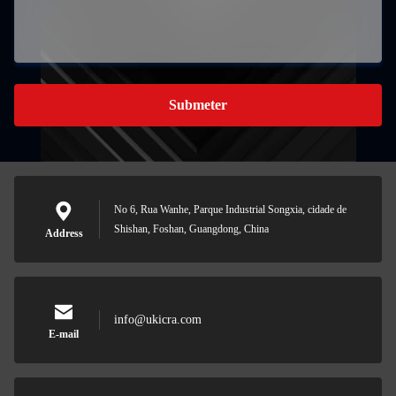
Submeter
No 6, Rua Wanhe, Parque Industrial Songxia, cidade de
Shishan, Foshan, Guangdong, China
Address
info@ukicra.com
E-mail