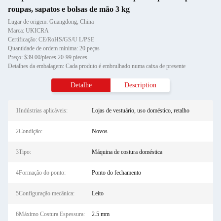
roupas, sapatos e bolsas de mão 3 kg
Lugar de origem: Guangdong, China
Marca: UKICRA
Certificação: CE/RoHS/GS/U L/PSE
Quantidade de ordem mínima: 20 peças
Preço: $39.00/pieces 20-99 pieces
Detalhes da embalagem: Cada produto é embrulhado numa caixa de presente
Detalhe
Description
1Indústrias aplicáveis:
Lojas de vestuário, uso doméstico, retalho
2Condição:
Novos
3Tipo:
Máquina de costura doméstica
4Formação do ponto:
Ponto do fechamento
5Configuração mecânica:
Leito
6Máximo Costura Espessura:
2.5 mm