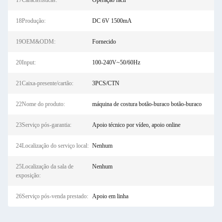
17Características:
Operação fácil
18Produção:
DC 6V 1500mA
19OEM&ODM:
Fornecido
20Input:
100-240V~50/60Hz
21Caixa-presente/cartão:
3PCS/CTN
22Nome do produto:
máquina de costura botão-buraco botão-buraco
23Serviço pós-garantia:
Apoio técnico por vídeo, apoio online
24Localização do serviço local:
Nenhum
25Localização da sala de
Nenhum
exposição:
26Serviço pós-venda prestado:
Apoio em linha