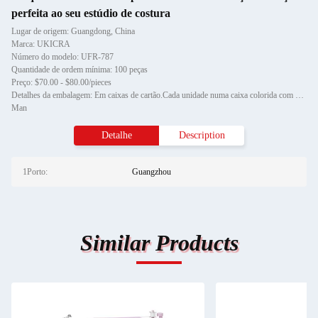
perfeita ao seu estúdio de costura
Lugar de origem: Guangdong, China
Marca: UKICRA
Número do modelo: UFR-787
Quantidade de ordem mínima: 100 peças
Preço: $70.00 - $80.00/pieces
Detalhes da embalagem: Em caixas de cartão.Cada unidade numa caixa colorida com espuma, com acessórios de fábrica e
Man
Detalhe
Description
1Porto:
Guangzhou
Similar Products