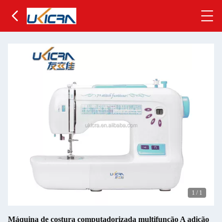
1
/
1
Máquina de costura computadorizada multifunção A adição