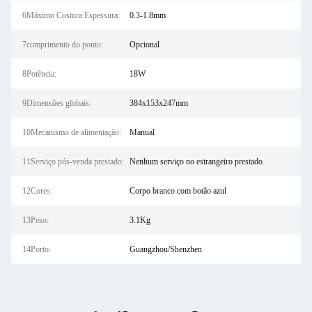
6Máximo Costura Espessura:
0.3-1.8mm
7comprimento do ponto:
Opcional
8Potência:
18W
9Dimensões globais:
384x153x247mm
10Mecanismo de alimentação:
Manual
11Serviço pós-venda prestado:
Nenhum serviço no estrangeiro prestado
12Cores:
Corpo branco com botão azul
13Peso:
3.1Kg
14Porto:
Guangzhou/Shenzhen