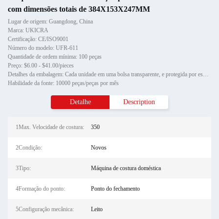
com dimensões totais de 384X153X247MM
Lugar de origem: Guangdong, China
Marca: UKICRA
Certificação: CE/ISO9001
Número do modelo: UFR-611
Quantidade de ordem mínima: 100 peças
Preço: $6.00 - $41.00/pieces
Detalhes da embalagem: Cada unidade em uma bolsa transparente, e protegida por espuma de polietileno cortada, em seguida, e
Habilidade da fonte: 10000 peças/peças por mês
Detalhe
Description
1Max. Velocidade de costura:
350
2Condição:
Novos
3Tipo:
Máquina de costura doméstica
4Formação do ponto:
Ponto do fechamento
5Configuração mecânica:
Leito