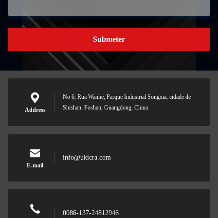
Submeter
No 6, Rua Wanhe, Parque Industrial Songxia, cidade de
Shishan, Foshan, Guangdong, China
Address
info@ukicra.com
E-mail
0086-137-24812946