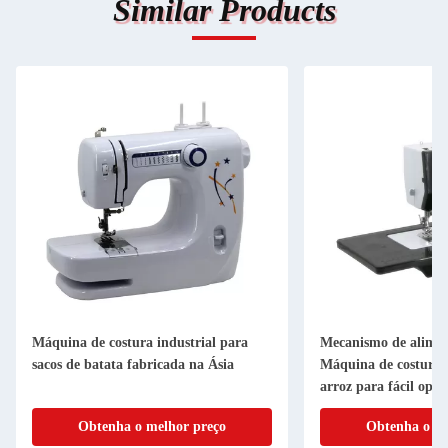
Similar Products
Máquina de costura industrial para
Mecanismo de alime
sacos de batata fabricada na Ásia
Máquina de costura e
arroz para fácil oper
Obtenha o melhor preço
Obtenha o me