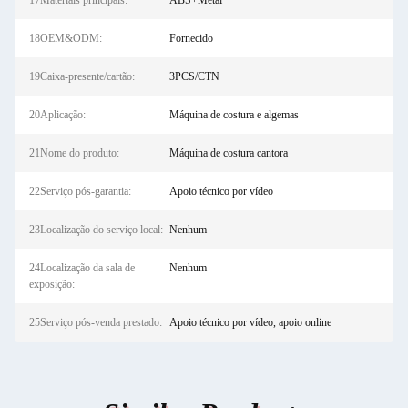
17Materiais principais:
ABS+Metal
18OEM&ODM:
Fornecido
19Caixa-presente/cartão:
3PCS/CTN
20Aplicação:
Máquina de costura e algemas
21Nome do produto:
Máquina de costura cantora
22Serviço pós-garantia:
Apoio técnico por vídeo
23Localização do serviço local:
Nenhum
24Localização da sala de
Nenhum
exposição:
25Serviço pós-venda prestado:
Apoio técnico por vídeo, apoio online