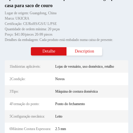
casa para saco de couro
Lugar de origem: Guangdong, China
Marca: UKICRA
Certificação: CE/RoHS/GS/U L/PSE
Quantidade de ordem mínima: 20 peças
Preço: $41.00/pieces 20-99 pieces
Detalhes da embalagem: Cada produto está embalado numa caixa de presente.
Detalhe
Description
1Indústrias aplicáveis:
Lojas de vestuário, uso doméstico, retalho
2Condição:
Novos
3Tipo:
Máquina de costura doméstica
4Formação do ponto:
Ponto do fechamento
5Configuração mecânica:
Leito
6Máximo Costura Espessura:
2.5 mm