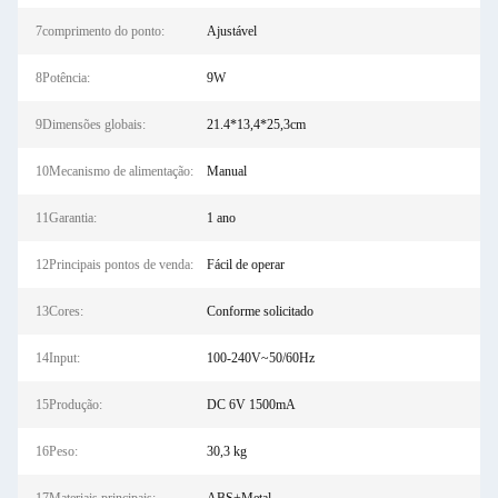
7comprimento do ponto:
Ajustável
8Potência:
9W
9Dimensões globais:
21.4*13,4*25,3cm
10Mecanismo de alimentação:
Manual
11Garantia:
1 ano
12Principais pontos de venda:
Fácil de operar
13Cores:
Conforme solicitado
14Input:
100-240V~50/60Hz
15Produção:
DC 6V 1500mA
16Peso:
30,3 kg