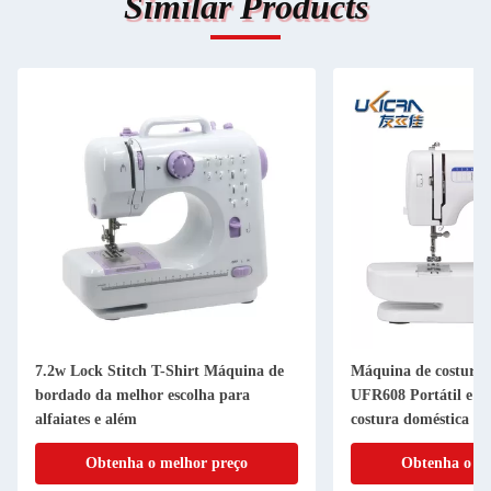
Similar Products
7.2w Lock Stitch T-Shirt Máquina de
Máquina de costura
bordado da melhor escolha para
UFR608 Portátil e m
alfaiates e além
costura doméstica
Obtenha o melhor preço
Obtenha o me