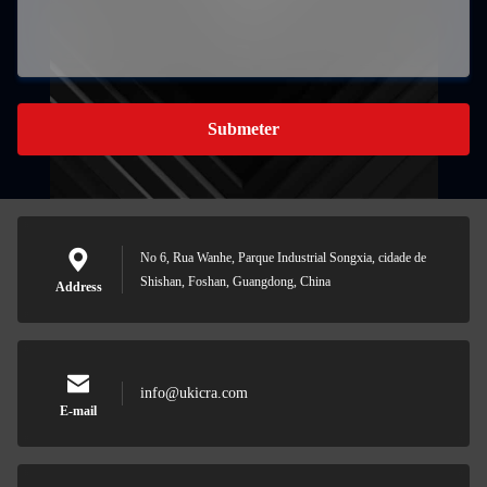
Submeter
No 6, Rua Wanhe, Parque Industrial Songxia, cidade de
Shishan, Foshan, Guangdong, China
Address
info@ukicra.com
E-mail