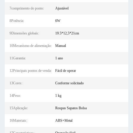
7comprimento do ponto:
Ajustável
8Potência:
6W
9Dimensões globais:
19.5*12,5*21cm
10Mecanismo de alimentação:
Manual
11Garantia:
1 ano
12Principais pontos de venda:
Fácil de operar
13Cores:
Conforme solicitado
14Peso:
1 kg
15Aplicação:
Roupas Sapatos Bolsa
16Materiais:
ABS+Metal