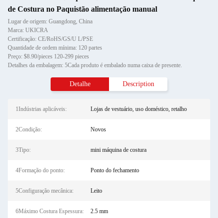
de Costura no Paquistão alimentação manual
Lugar de origem: Guangdong, China
Marca: UKICRA
Certificação: CE/RoHS/GS/U L/PSE
Quantidade de ordem mínima: 120 partes
Preço: $8.90/pieces 120-299 pieces
Detalhes da embalagem: 5Cada produto é embalado numa caixa de presente.
Detalhe
Description
1Indústrias aplicáveis:
Lojas de vestuário, uso doméstico, retalho
2Condição:
Novos
3Tipo:
mini máquina de costura
4Formação do ponto:
Ponto do fechamento
5Configuração mecânica:
Leito
6Máximo Costura Espessura:
2.5 mm