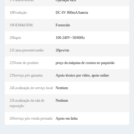
17Características:
Operação fácil
18Produção:
DC 6V 800mA/bateria
19OEM&ODM:
Fornecido
20Input:
100-240V~50/60Hz
21Caixa-presente/cartão:
20pcs/ctn
22Nome do produto:
preço da máquina de costura no paquistão
23Serviço pós-garantia:
Apoio técnico por vídeo, apoio online
24Localização do serviço local:
Nenhum
25Localização da sala de
Nenhum
exposição:
26Serviço pós-venda prestado:
Apoio em linha